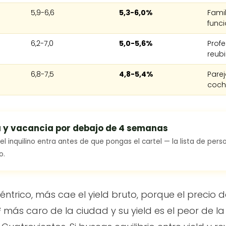
5,9-6,6
5,3-6,0%
Famil
funci
6,2-7,0
5,0-5,6%
Profe
reub
6,8-7,5
4,8-5,4%
Parej
coch
a
y vacancia por debajo de 4 semanas
l inquilino entra antes de que pongas el cartel — la lista de perso
o.
éntrico, más cae el yield bruto, porque el precio
 más caro de la ciudad y su yield es el peor de la t