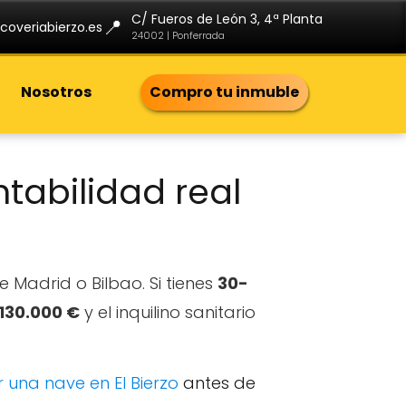
C/ Fueros de León 3, 4ª Planta
📍
coveriabierzo.es
24002 | Ponferrada
Nosotros
Compro tu inmuble
ntabilidad real
 Madrid o Bilbao. Si tienes
30-
130.000 €
y el inquilino sanitario
r una nave en El Bierzo
antes de