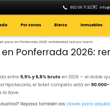
✉️
📞
602 09 71 32
info@
rada
Por zonas
Bierzo
Inmuebles
r en pisos en Ponferrada 2026: rentabilidad real por barrio
s en Ponferrada 2026: re
da entre
5,9% y 6,8% bruto
en 2026 — el doble que
 hipotecaria, el ticket completo está en
90.000-
la llave.
o industrial? Repasa también las
claves para alquila