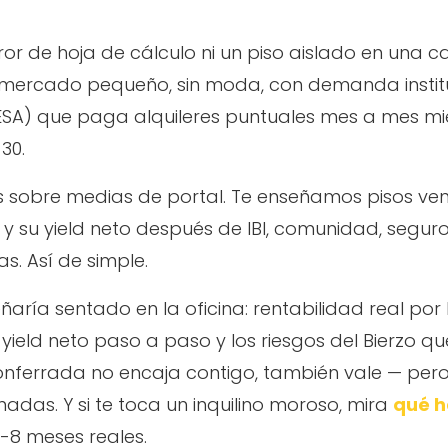
rror de hoja de cálculo ni un piso aislado en una cal
ercado pequeño, sin moda, con demanda instituc
DESA) que paga alquileres puntuales mes a mes mi
30.
sobre medias de portal. Te enseñamos pisos vend
o y su yield neto después de IBI, comunidad, segur
s. Así de simple.
ñaría sentado en la oficina: rentabilidad real por b
eld neto paso a paso y los riesgos del Bierzo que
onferrada no encaja contigo, también vale — pero
nadas. Y si te toca un inquilino moroso, mira
qué h
-8 meses reales.