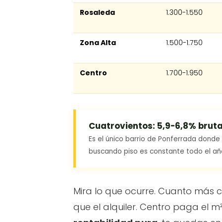
Rosaleda
1.300-1.550
Zona Alta
1.500-1.750
Centro
1.700-1.950
Cuatrovientos:
5,9-6,8% brut
Es el único barrio de Ponferrada donde e
buscando piso es constante todo el añ
Mira lo que ocurre. Cuanto más c
que el alquiler. Centro paga el m²