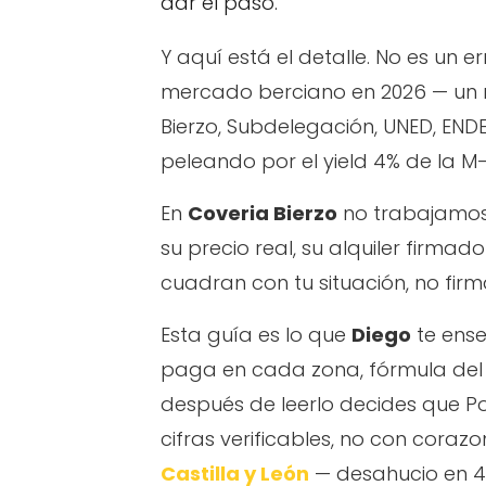
dar el paso.
Y aquí está el detalle. No es un e
mercado berciano en 2026 — un m
Bierzo, Subdelegación, UNED, EN
peleando por el yield 4% de la M-
En
Coveria Bierzo
no trabajamos 
su precio real, su alquiler firmad
cuadran con tu situación, no firma
Esta guía es lo que
Diego
te ense
paga en cada zona, fórmula del yi
después de leerlo decides que P
cifras verificables, no con corazo
Castilla y León
— desahucio en 4