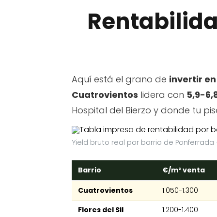
Rentabilida
Aquí está el grano de
invertir e
Cuatrovientos
lidera con
5,9-6,
Hospital del Bierzo y donde tu pis
Yield bruto real por barrio de Ponferrada
Barrio
€/m² venta
Cuatrovientos
1.050-1.300
Flores del Sil
1.200-1.400