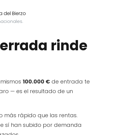
nacionales.
ferrada rinde
s mismos
100.000 €
de entrada te
raro — es el resultado de un
o más rápido que las rentas.
 que sí han subido por demanda
lazados.