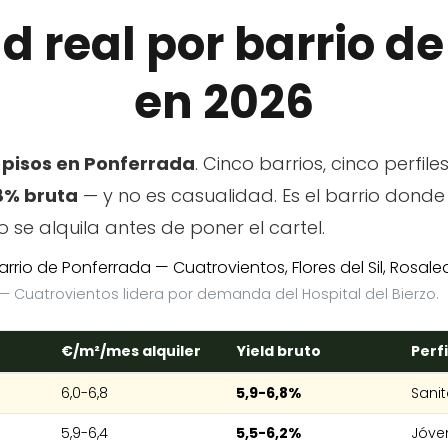
d real por barrio d
en 2026
n pisos en Ponferrada
. Cinco barrios, cinco perfiles
8% bruta
— y no es casualidad. Es el barrio donde 
o se alquila antes de poner el cartel.
 — Cuatrovientos lidera por demanda del Hospital del Bierzo.
€/m²/mes alquiler
Yield bruto
Perfi
6,0-6,8
5,9-6,8%
Sanit
5,9-6,4
5,5-6,2%
Jóve