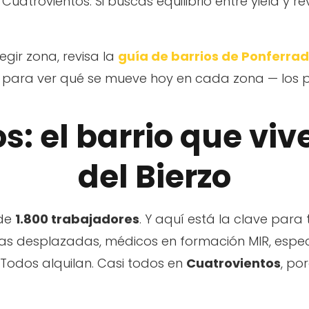
Cuatrovientos. Si buscas equilibrio entre yield y r
egir zona, revisa la
guía de barrios de Ponferra
para ver qué se mueve hoy en cada zona — los pr
: el barrio que viv
del Bierzo
 de
1.800 trabajadores
. Y aquí está la clave para 
as desplazadas, médicos en formación MIR, especi
 Todos alquilan. Casi todos en
Cuatrovientos
, po