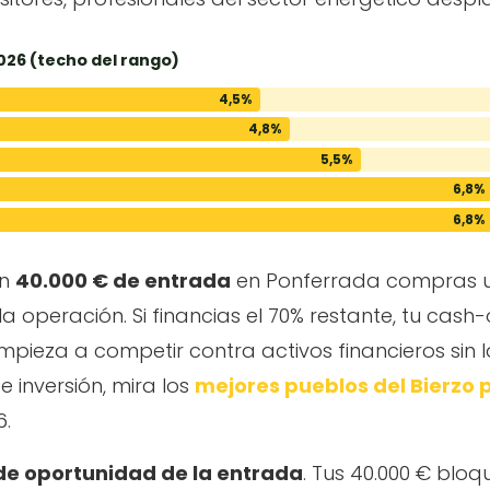
026 (techo del rango)
4,5%
4,8%
5,5%
6,8%
6,8%
on
40.000 € de entrada
en Ponferrada compras un
 la operación. Si financias el 70% restante, tu c
pieza a competir contra activos financieros sin la 
e inversión, mira los
mejores pueblos del Bierzo p
6.
de oportunidad de la entrada
. Tus 40.000 € bl