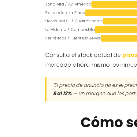
Zona Alta / Av. América
Rosaleda / La Placa
Flores del Sil / Cuatrovientos
La Aldama / Compostilla
Periféricos / Fuentesnuevas
Consulta el stock actual de
piso
mercado ahora mismo los inmuebl
"El precio de anuncio no es el prec
8 al 12%
— un margen que los porta
Cómo se