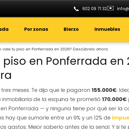
✉️
📞
602 09 71 32
info@
rada
Por zonas
Bierzo
Inmuebles
o vale tu piso en Ponferrada en 2026? Descúbrelo ahora
 piso en Ponferrada en
ra
 tres meses. Te dijo que le pagaron
155.000€
. Ide
la inmobiliaria de la esquina te prometió
170.000€
en Ponferrada — y ninguna tiene por qué ser la co
mes hay que sumarle entre un 9% y un 12% de
impue
y los gastos. Mejor saberlo antes de la senal. Y si 