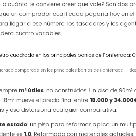
 o cuánto te conviene creer que vale? Son dos pr
 el que un comprador cualificado pagaría hoy en e
ra llegar a ese número, los tasadores y los agen
dera cuatro variables.
adrado comparado en los principales barrios de Ponferrada — d
 siempre
m² útiles
, no construidos. Un piso de 90m²
e 18m² mueve el precio final entre
18.000 y 34.000
 y eso distorsiona cualquier comparativa.
te estado
: un piso para reformar aplica un multi
ciente es
1,0
. Reformado con materiales actuales,