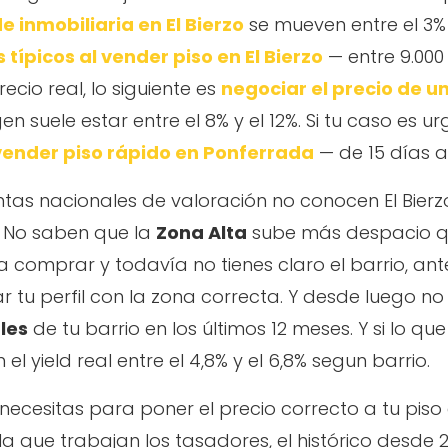
e inmobiliaria en El Bierzo
se mueven entre el 3% 
s típicos al vender piso en El Bierzo
— entre 9.000 
ecio real, lo siguiente es
negociar el precio de u
n suele estar entre el 8% y el 12%. Si tu caso es ur
vender piso rápido en Ponferrada
— de 15 días a
ientas nacionales de valoración no conocen El Bie
. No saben que la
Zona Alta
sube más despacio que
a comprar y todavía no tienes claro el barrio, ant
tu perfil con la zona correcta. Y desde luego no
les
de tu barrio en los últimos 12 meses. Y si lo q
el yield real entre el 4,8% y el 6,8% segun barrio.
e necesitas para poner el precio correcto a tu pis
 la que trabajan los tasadores, el histórico desde 