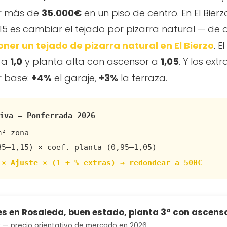
ar más de
35.000€
en un piso de centro. En El Bie
,15 es cambiar el tejado por pizarra natural — de 
ner un tejado de pizarra natural en El Bierzo
. E
a a
1,0
y planta alta con ascensor a
1,05
. Y los ext
r base:
+4%
el garaje,
+3%
la terraza.
iva — Ponferrada 2026
m² zona
85–1,15) × coef. planta (0,95–1,05)
 × Ajuste × (1 + % extras) → redondear a 500€
les en Rosaleda, buen estado, planta 3ª con ascens
€
— precio orientativo de mercado en 2026