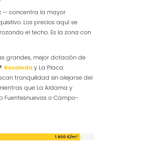
z
— concentra la mayor
itivo. Los precios aquí se
rozando el techo. Es la zona con
más grandes, mejor dotación de
²
.
Rosaleda
y La Placa
can tranquilidad sin alejarse del
 mientras que La Aldama y
como Fuentesnuevas o Campo-
1.900 €/m²