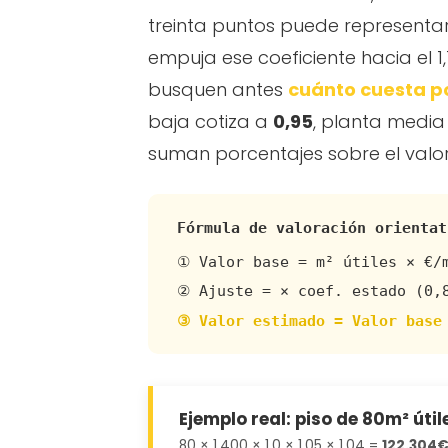
treinta puntos puede represent
empuja ese coeficiente hacia el 1
busquen antes
cuánto cuesta po
baja cotiza a
0,95
, planta medi
suman porcentajes sobre el valo
Fórmula de valoración orientat
① Valor base = m² útiles × €/
② Ajuste = × coef. estado (0,
③ Valor estimado = Valor base
Ejemplo real: piso de 80m² úti
80 × 1.400 × 1,0 × 1,05 × 1,04 =
122.304