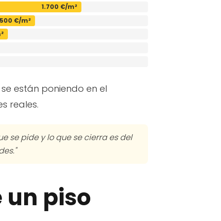
1.700 €/m²
.500 €/m²
m²
 se están poniendo en el
s reales.
e se pide y lo que se cierra es del
es."
 un piso