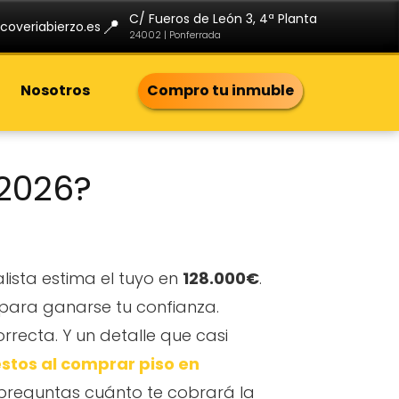
C/ Fueros de León 3, 4ª Planta
📍
coveriabierzo.es
24002 | Ponferrada
Nosotros
Compro tu inmuble
 2026?
alista estima el tuyo en
128.000€
.
para ganarse tu confianza.
rrecta. Y un detalle que casi
stos al comprar piso en
te preguntas cuánto te cobrará la