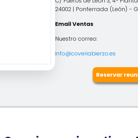
C/ Fueros de León 3, 4ª Planta
24002 | Ponferrada (León) - 
Email Ventas
Nuestro correo:
info@coveriabierzo.es
Reservar reun