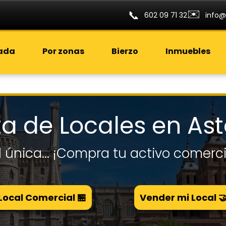
✉️
📞
602 09 71 32
info@
rada
Por zonas
Bierzo
Inmuebles
a de Locales en As
l única... ¡Compra tu activo comerci
ocal Comercial 🏪
Vender mi Local 