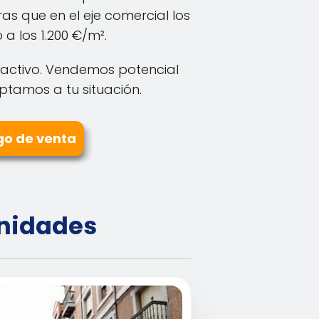
as que en el eje comercial los
 a los 1.200 €/m².
activo. Vendemos potencial
tamos a tu situación.
go de venta
unidades