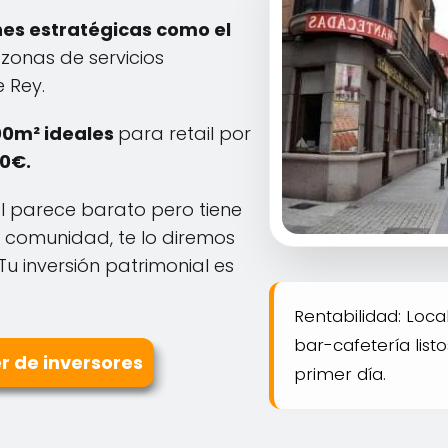
nes estratégicas como el
zonas de servicios
 Rey.
00m² ideales
para retail por
00€.
al parece barato pero tiene
 comunidad, te lo diremos
Tu inversión patrimonial es
Rentabilidad: Loc
bar-cafetería list
er de inversores
primer día.