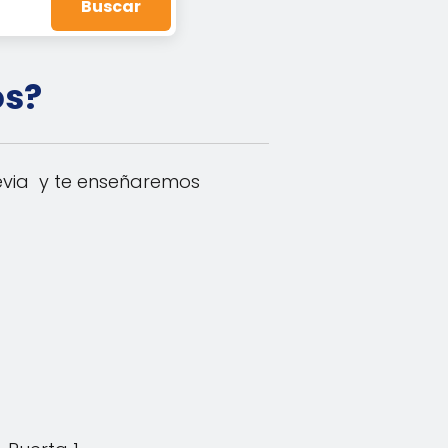
Buscar
os?
revia y te enseñaremos