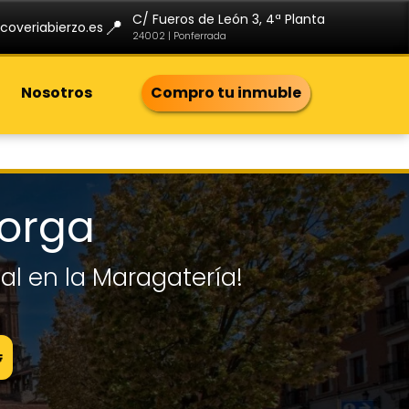
C/ Fueros de León 3, 4ª Planta
📍
coveriabierzo.es
24002 | Ponferrada
Nosotros
Compro tu inmuble
torga
al en la Maragatería!
