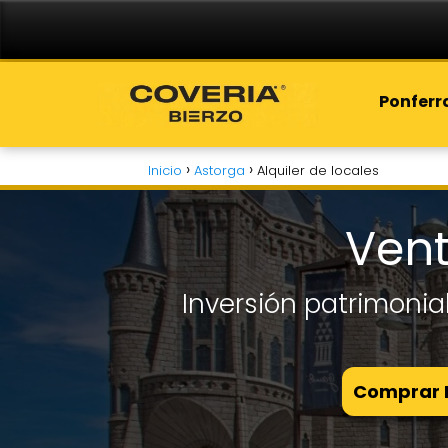
Ponfer
Inicio
Astorga
Alquiler de locales
Vent
Inversión patrimonia
Comprar L